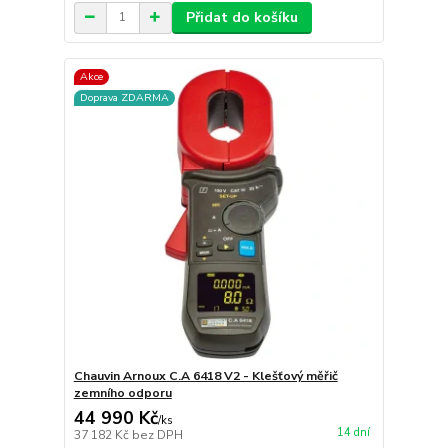
Přidat do košíku
Akce
Doprava ZDARMA
Chauvin Arnoux C.A 6418 V2 - Klešťový měřič
zemního odporu
44 990 Kč
/
ks
14 dní
37 182 Kč
bez DPH