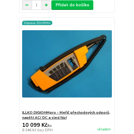
Přidat do košíku
Doprava ZDARMA
ILLKO DIGIOHMpro - Meřič přechodových odporů,
napětí AC/ DC a sled fází
10 099 Kč
/
ks
skladem
8 346 Kč
bez DPH