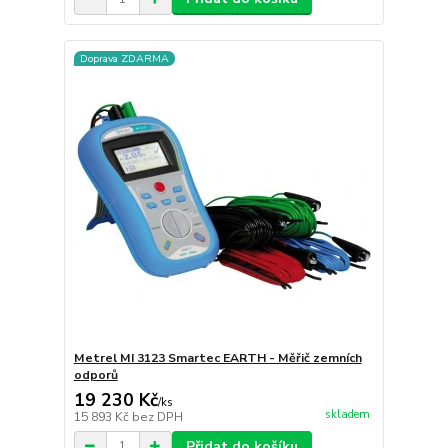
Doprava ZDARMA
Metrel MI 3123 Smartec EARTH - Měřič zemních
odporů
19 230 Kč
/
ks
skladem
15 893 Kč
bez DPH
Přidat do košíku