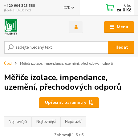
0
ks
+420 604 323 588
CZK
za
0 Kč
(Po-Pá, 8-16 hod.)
Menu
Hledat
Úvod
Měřiče izolace, impendance, uzemění, přechodových odporů
Měřiče izolace, impendance,
uzemění, přechodových odporů
Upřesnit parametry
Nejnovější
Nejlevnější
Nejdražší
Zobrazuji 1-6 z 6