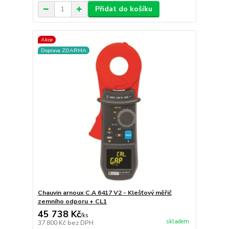
Přidat do košíku
Akce
Doprava ZDARMA
Chauvin arnoux C.A 6417 V2 - Klešťový měřič
zemního odporu + CL1
45 738 Kč
/
ks
skladem
37 800 Kč
bez DPH