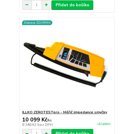
Přidat do košíku
Doprava ZDARMA
ILLKO ZEROTESTpro - Měřič impedance smyčky
10 099 Kč
/
ks
skladem
8 346 Kč
bez DPH
Přidat do košíku