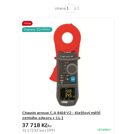
strana
z 1
Akce
Doprava ZDARMA
Chauvin arnoux C.A 6416 V2 - Klešťový měřič
zemního odporu + CL 1
37 718 Kč
/
ks
skladem
31 172 Kč
bez DPH