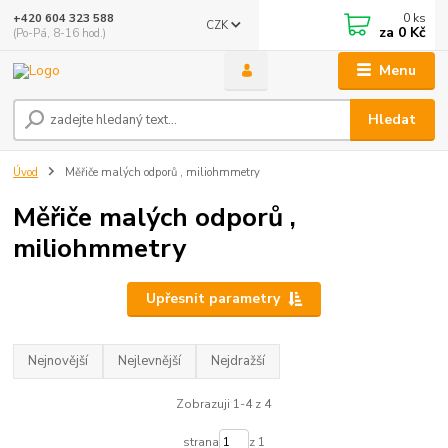
0
ks
+420 604 323 588
CZK
za
0 Kč
(Po-Pá, 8-16 hod.)
Menu
Hledat
Úvod
Měřiče malých odporů , miliohmmetry
Měřiče malých odporů ,
miliohmmetry
Upřesnit parametry
Nejnovější
Nejlevnější
Nejdražší
Zobrazuji 1-4 z 4
strana
z 1