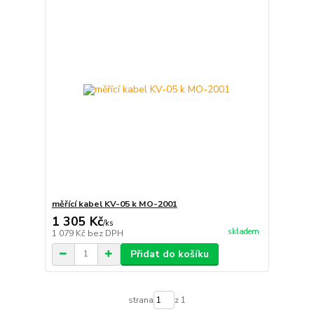
měřící kabel KV-05 k MO-2001
1 305 Kč
/
ks
skladem
1 079 Kč
bez DPH
Přidat do košíku
strana
z 1