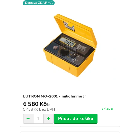
Doprava ZDARMA
LUTRON MO-2001 - miliohmmetr
6 580 Kč
/
ks
skladem
5 438 Kč
bez DPH
Přidat do košíku