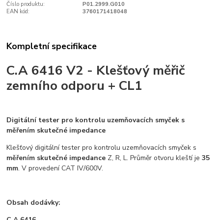
Číslo produktu:
P01.2999.G010
EAN kód:
3760171418048
Kompletní specifikace
C.A 6416 V2 - Klešťový měřič
zemního odporu + CL1
Digitální tester pro kontrolu uzemňovacích smyček s
měřením skutečné impedance
Klešťový digitální tester pro kontrolu uzemňovacích smyček s
měřením skutečné impedance
Z, R, L. Průměr otvoru kleští je
35
mm
. V provedení CAT IV/600V.
Obsah dodávky:
C.A 6416