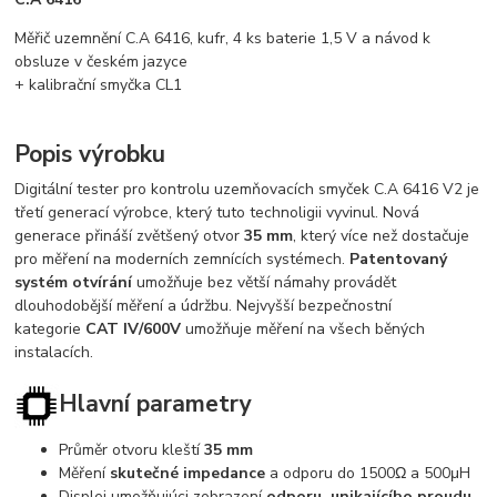
Měřič uzemnění C.A 6416, kufr, 4 ks baterie 1,5 V a návod k
obsluze v českém jazyce
+ kalibrační smyčka CL1
Popis výrobku
Digitální tester pro kontrolu uzemňovacích smyček C.A 6416 V2 je
třetí generací výrobce, který tuto technoligii vyvinul. Nová
generace přináší zvětšený otvor
35 mm
, který více než dostačuje
pro měření na moderních zemnících systémech.
Patentovaný
systém otvírání
umožňuje bez větší námahy provádět
dlouhodobější měření a údržbu. Nejvyšší bezpečnostní
kategorie
CAT IV/600V
umožňuje měření na všech běných
instalacích.
Hlavní parametry
Průměr otvoru kleští
35 mm
Měření
skutečné impedance
a odporu do 1500Ω a 500μH
Displej umožňujúci zobrazení
odporu, unikajícího proudu,