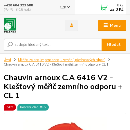
0
ks
+420 604 323 588
CZK
za
0 Kč
(Po-Pá, 8-16 hod.)
Menu
Hledat
Úvod
Měřiče izolace, impendance, uzemění, přechodových odporů
Chauvin arnoux C.A 6416 V2 - Klešťový měřič zemního odporu + CL 1
Chauvin arnoux C.A 6416 V2 -
Klešťový měřič zemního odporu +
CL 1
Akce
Doprava ZDARMA