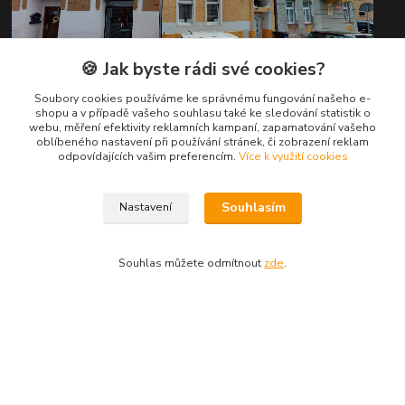
🍪 Jak byste rádi své cookies?
Soubory cookies používáme ke správnému fungování našeho e-
shopu a v případě vašeho souhlasu také ke sledování statistik o
webu, měření efektivity reklamních kampaní, zapamatování vašeho
oblíbeného nastavení při používání stránek, či zobrazení reklam
Hot-line:
odpovídajících vašim preferencím.
Více k využití cookies
pilsnet.com
Souhlasím
Nastavení
Zákaznická podpora pilsnet.com
+420 604 323 588
Souhlas můžete odmítnout
zde
.
(Po-Pá, 8-16 hod.)
info@pilsnet.com