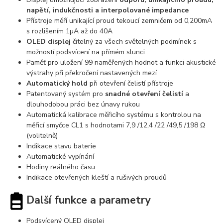
napětí, indukčnosti a interpolované impedance
Přístroje měří unikající proud tekoucí zemničem od 0,200mA
s rozlišením 1μA až do 40A
OLED displej
čitelný za všech světelných podmínek s
možností podsvícení na přímém slunci
Paměť pro uložení 99 naměřených hodnot a funkci akustické
výstrahy při překročení nastavených mezí
Automatický hold
při otevření čelistí přístroje
Patentovaný systém pro
snadné otevření čelistí
a
dlouhodobou práci bez únavy rukou
Automatická kalibrace měřicího systému s kontrolou na
měřicí smyčce CL1 s hodnotami 7,9 /12,4 /22 /49,5 /198 Ω
(volitelně)
Indikace stavu baterie
Automatické vypínání
Hodiny reálného času
Indikace otevřených kleští a rušivých proudů
Další funkce a parametry
Podsvícený OLED displej