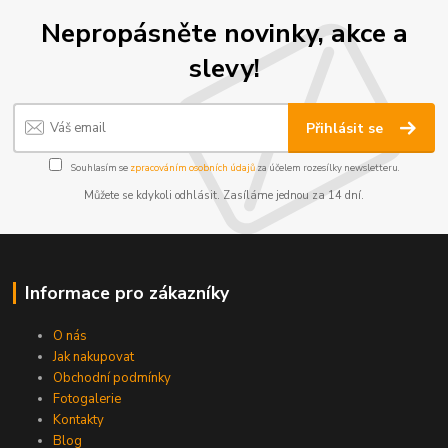
Nepropásněte novinky, akce a
slevy!
Přihlásit se
Souhlasím se
zpracováním osobních údajů
za účelem rozesílky newsletteru.
Můžete se kdykoli odhlásit. Zasíláme jednou za 14 dní.
Informace pro zákazníky
O nás
Jak nakupovat
Obchodní podmínky
Fotogalerie
Kontakty
Blog