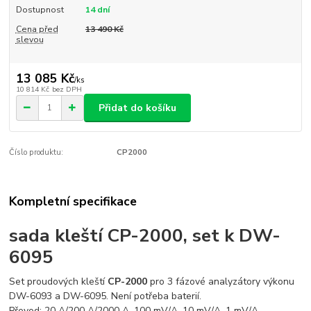
Dostupnost
14 dní
Cena před
13 490 Kč
slevou
13 085 Kč
/
ks
10 814 Kč
bez DPH
Přidat do košíku
Číslo produktu:
CP2000
Kompletní specifikace
sada kleští CP-2000, set k DW-
6095
Set proudových kleští
CP-2000
pro 3 fázové analyzátory výkonu
DW-6093 a DW-6095. Není potřeba baterií.
Převod: 20 A/200 A/2000 A, 100 mV/A, 10 mV/A, 1 mV/A