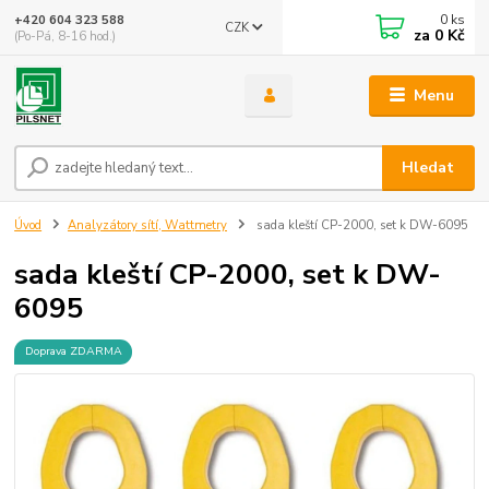
0
ks
+420 604 323 588
CZK
za
0 Kč
(Po-Pá, 8-16 hod.)
Menu
Hledat
Úvod
Analyzátory sítí, Wattmetry
sada kleští CP-2000, set k DW-6095
sada kleští CP-2000, set k DW-
6095
Doprava ZDARMA