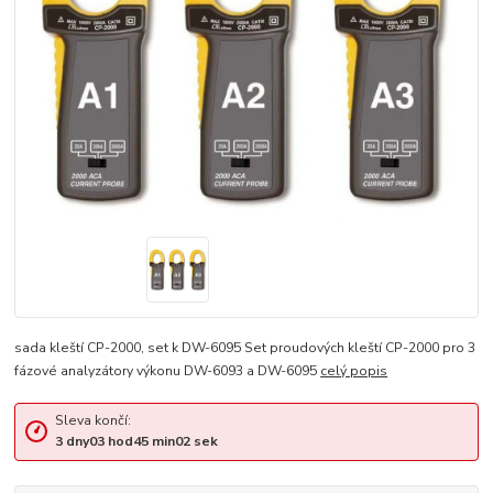
sada kleští CP-2000, set k DW-6095 Set proudových kleští CP-2000 pro 3
fázové analyzátory výkonu DW-6093 a DW-6095
celý popis
Sleva končí:
3
dny
03
hod
45
min
02
sek