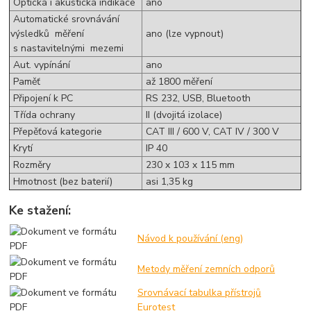
Optická i akustická indikace
ano
Automatické srovnávání
výsledků měření
ano (lze vypnout)
s nastavitelnými mezemi
Aut. vypínání
ano
Paměť
až 1800 měření
Připojení k PC
RS 232, USB, Bluetooth
Třída ochrany
II (dvojitá izolace)
Přepěťová kategorie
CAT III / 600 V, CAT IV / 300 V
Krytí
IP 40
Rozměry
230 x 103 x 115 mm
Hmotnost (bez baterií)
asi 1,35 kg
Ke stažení:
Návod k používání (eng)
Metody měření zemních odporů
Srovnávací tabulka přístrojů
Eurotest