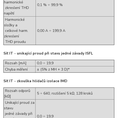
harmonické
0,1 % ÷ 99,9 %
zkreslení THD
napětí
Harmonické
složky a
celkové harm.
0,00 A ÷ 199,9 A
zkreslení
THD proudu
Síť IT - unikající proud při stavu jedné závady ISFL
Rozsah [mA]
0,0 ÷ 19,9
Chyba měření
± (5% z MH + 3 D)*
Síť IT - zkouška hlídačů izolace IMD
Rozsah odporů
5 ÷ 640, rozlišení 5 kΩ, 128 kroků
[kΩ]
Unikající proud za
stavu
jedné závady při
0,0 ÷ 19,9