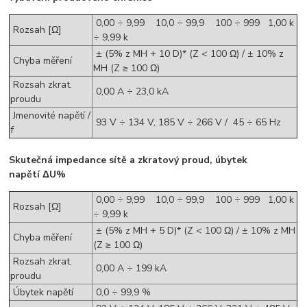
0,00 ÷ 9,99 10,0 ÷ 99,9 100 ÷ 999 1,00 k
Rozsah [Ω]
÷ 9,99 k
± (5% z MH + 10 D)* (Z < 100 Ω) / ± 10% z
Chyba měření
MH (Z ≥ 100 Ω)
Rozsah zkrat.
0,00 A ÷ 23,0 kA
proudu
Jmenovité napětí /
93 V ÷ 134 V, 185 V ÷ 266 V / 45 ÷ 65 Hz
f
Skutečná impedance sítě a zkratový proud, úbytek
napětí
ΔU%
0,00 ÷ 9,99 10,0 ÷ 99,9 100 ÷ 999 1,00 k
Rozsah [Ω]
÷ 9,99 k
± (5% z MH + 5 D)* (Z < 100 Ω) / ± 10% z MH
Chyba měření
(Z ≥ 100 Ω)
Rozsah zkrat.
0,00 A ÷ 199 kA
proudu
Úbytek napětí
0,0 ÷ 99,9 %