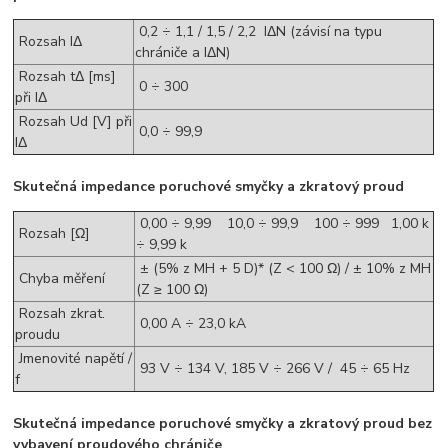
0,2 ÷ 1,1 / 1,5 / 2,2 IΔN (závisí na typu
Rozsah IΔ
chrániče a IΔN)
Rozsah tΔ [ms]
0 ÷ 300
při IΔ
Rozsah Ud [V] při
0,0 ÷ 99,9
IΔ
Skutečná impedance poruchové smyčky a zkratový proud
0,00 ÷ 9,99 10,0 ÷ 99,9 100 ÷ 999 1,00 k
Rozsah [Ω]
÷ 9,99 k
± (5% z MH + 5 D)* (Z < 100 Ω) / ± 10% z MH
Chyba měření
(Z ≥ 100 Ω)
Rozsah zkrat.
0,00 A ÷ 23,0 kA
proudu
Jmenovité napětí /
93 V ÷ 134 V, 185 V ÷ 266 V / 45 ÷ 65 Hz
f
Skutečná impedance poruchové smyčky a zkratový proud bez
vybavení proudového chrániče