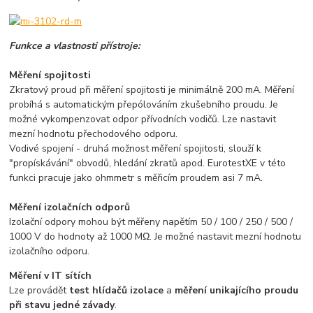
Funkce a vlastnosti přístroje:
Měření spojitosti
Zkratový proud při měření spojitosti je minimálně 200 mA. Měření
probíhá s automatickým přepólováním zkušebního proudu. Je
možné vykompenzovat odpor přívodních vodičů. Lze nastavit
mezní hodnotu přechodového odporu.
Vodivé spojení - druhá možnost měření spojitosti, slouží k
"propískávání" obvodů, hledání zkratů apod. EurotestXE v této
funkci pracuje jako ohmmetr s měřicím proudem asi 7 mA.
Měření izolačních odporů
Izolační odpory mohou být měřeny napětím 50 / 100 / 250 / 500 /
1000 V do hodnoty až 1000 MΩ. Je možné nastavit mezní hodnotu
izolačního odporu.
Měření v IT sítích
Lze provádět
test hlídačů izolace
a
měření unikajícího proudu
při stavu jedné závady
.