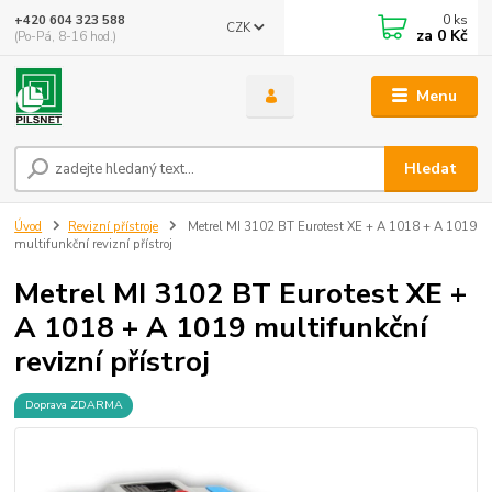
0
ks
+420 604 323 588
CZK
za
0 Kč
(Po-Pá, 8-16 hod.)
Menu
Hledat
Úvod
Revizní přístroje
Metrel MI 3102 BT Eurotest XE + A 1018 + A 1019
multifunkční revizní přístroj
Metrel MI 3102 BT Eurotest XE +
A 1018 + A 1019 multifunkční
revizní přístroj
Doprava ZDARMA