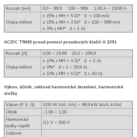
Rozsah [mA]
0,0 ÷ 99,9 100 ÷ 999 1,00 A ÷ 19,99 A
± (5% z MH + 5 D)* (I < 100 mA)
Chyba měření
± (3% z MH + 3 D)* (I = 100 ÷ 999 mA)
± 3% z MH* (I > 1 A)
AC/DC TRMS proud pomocí proudových kleští A 1391
Rozsah [A]
0,00 ÷ 19,99 20,0 ÷ 299,9
± (3% z MH + 3 D)* (I < 2 A)
Chyba měření
± 3%* (I = 2 ÷ 39,9 A)
± (3% z MH + 5 D)* (I > 40 A)
Výkon, účiník, celkové harmonické zkreslení, harmonické
složky
Výkon (P, S, Q)
0,00 W (VA, VAr) ÷ 99,9 kW (kVA, kVAr)
Účiník
-1,00 ÷ 1,00
Harmonické
0,1 V ÷ 500 V
složky napětí
Celkové