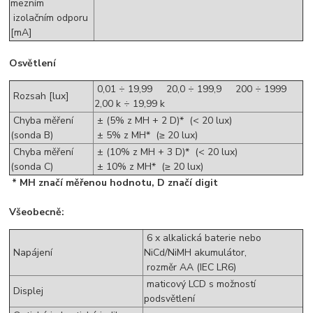
mezním
izolačním odporu
[mA]
Osvětlení
0,01 ÷ 19,99 20,0 ÷ 199,9 200 ÷ 1999
Rozsah [lux]
2,00 k ÷ 19,99 k
Chyba měření
± (5% z MH + 2 D)* (< 20 lux)
(sonda B)
± 5% z MH* (≥ 20 lux)
Chyba měření
± (10% z MH + 3 D)* (< 20 lux)
(sonda C)
± 10% z MH* (≥ 20 lux)
* MH značí měřenou hodnotu, D značí digit
Všeobecně:
6 x alkalická baterie nebo
Napájení
NiCd/NiMH akumulátor,
rozměr AA (IEC LR6)
maticový LCD s možností
Displej
podsvětlení