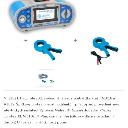
MI 3102 BT - EurotestXE zvýhodněná sada včetně 2ks kleští A1018 a
A1019 Špičkový profesionální multifunkční přístroj pro provádění revizí
elektrických instalací. Výrobce: Metrel ® Rozsah dodávky: Přístroj
EurotestXE MI3102 BT Plug commander (síťová vidlice s ovládacímí
tlačítky) Univerzální měřicí...
celý popis