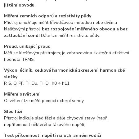
jištění obvodu.
Měření zemních odporů a rezistivity půdy
Přístroj umožňuje měřit třívodičovou metodou nebo dvěma
klešťovými přístroji
bez rozpojování měřeného obvodu a bez
zatloukání sond!
Dále lze měřit rezistivitu půdy.
Proud, unikající proud
Měří se klešťovým přístrojem; je zobrazována skutečná efektivní
hodnota TRMS.
Výkon, účiník, celkové harmonické zkreslení, harmonické
složky
P, S, Q, PF, THDu, THDi, h0 ÷ h11
Měření osvětlení
Osvětlení lze měřit pomocí externí sondy.
Sled fází
Přístroj indikuje sled fází a dále chybové stavy (např.
nepřítomnost některého fázového napětí).
Test přítomnosti napětí na ochranném vodiči