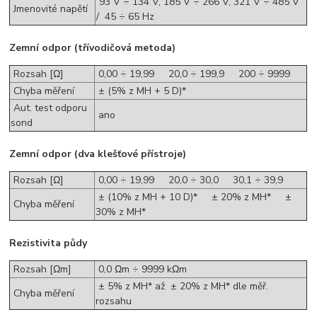
93 V ÷ 134 V, 185 V ÷ 266 V, 321 V ÷ 485 V
Jmenovité napětí
/ 45 ÷ 65 Hz
Zemní odpor (třívodičová metoda)
Rozsah [Ω]
0,00 ÷ 19,99 20,0 ÷ 199,9 200 ÷ 9999
Chyba měření
± (5% z MH + 5 D)*
Aut. test odporu
ano
sond
Zemní odpor (dva klešťové přístroje)
Rozsah [Ω]
0,00 ÷ 19,99 20,0 ÷ 30,0 30,1 ÷ 39,9
± (10% z MH + 10 D)* ± 20% z MH* ±
Chyba měření
30% z MH*
Rezistivita půdy
Rozsah [Ωm]
0,0 Ωm ÷ 9999 kΩm
± 5% z MH* až ± 20% z MH* dle měř.
Chyba měření
rozsahu