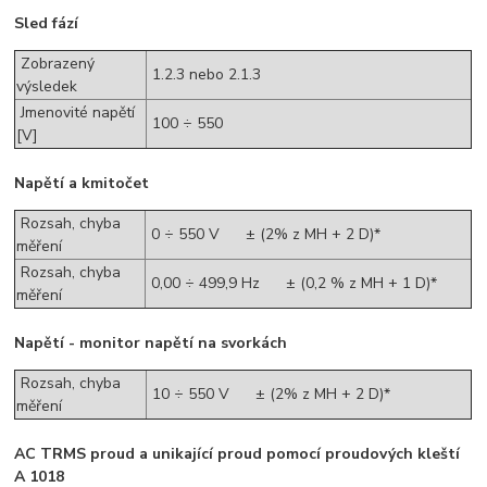
Sled fází
Zobrazený
1.2.3 nebo 2.1.3
výsledek
Jmenovité napětí
100 ÷ 550
[V]
Napětí a kmitočet
Rozsah, chyba
0 ÷ 550 V ± (2% z MH + 2 D)*
měření
Rozsah, chyba
0,00 ÷ 499,9 Hz ± (0,2 % z MH + 1 D)*
měření
Napětí - monitor napětí na svorkách
Rozsah, chyba
10 ÷ 550 V ± (2% z MH + 2 D)*
měření
AC TRMS proud a unikající proud pomocí proudových kleští
A 1018