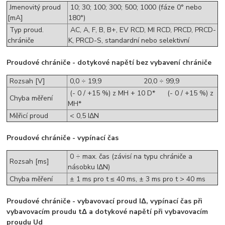
Jmenovitý proud
10; 30; 100; 300; 500; 1000 (fáze 0° nebo
[mA]
180°)
Typ proud.
AC, A, F, B, B+, EV RCD, MI RCD, PRCD, PRCD-
chrániče
K, PRCD-S, standardní nebo selektivní
Proudové chrániče - dotykové napětí bez vybavení chrániče
Rozsah [V]
0,0 ÷ 19,9 20,0 ÷ 99,9
(- 0 / +15 %) z MH + 10 D* (- 0 / +15 %) z
Chyba měření
MH*
Měřicí proud
< 0,5 IΔN
Proudové chrániče - vypínací čas
0 ÷ max. čas (závisí na typu chrániče a
Rozsah [ms]
násobku IΔN)
Chyba měření
± 1 ms pro t ≤ 40 ms, ± 3 ms pro t > 40 ms
Proudové chrániče - vybavovací proud IΔ, vypínací čas při
vybavovacím proudu tΔ a dotykové napětí při vybavovacím
proudu Ud