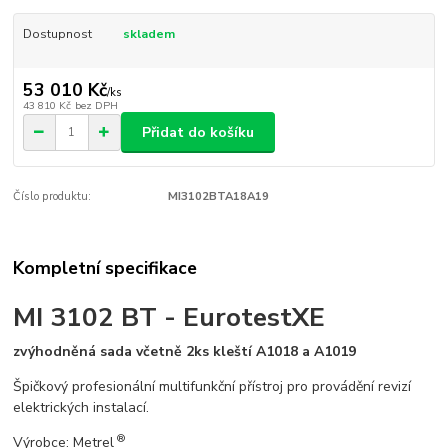
Dostupnost
skladem
53 010 Kč
/
ks
43 810 Kč
bez DPH
Přidat do košíku
Číslo produktu:
MI3102BTA18A19
Kompletní specifikace
MI 3102 BT - EurotestXE
zvýhodněná sada včetně 2ks kleští A1018 a A1019
Špičkový profesionální multifunkční přístroj pro provádění revizí
elektrických instalací.
®
Výrobce: Metrel