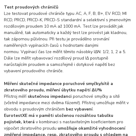
Test proudových chráničů
Lze testovat proudové chrániče typu AC, A, F, B, B+, EV RCD, MI
RCD, PRCD, PRCD-K, PRCD-S standardní a selektivní s jmenovitým
rozdílovým proudem 10 mA až 1000 mA. Test lze provádět jak
manuálně, tak automaticky a každý test lze provést jak kladnou,
tak zápornou půlvlnou. Při testu je prováděno srovnání
naměřených vypínacích časů s hodnotami danými
normou. Vypínací čas lze měřit těmito násobky IΔN: 1/2, 1, 2 a 5.
Dále lze měřit vybavovací rozdílový proud IΔ postupně
narůstajícím proudem a samozřejmě i dotykové napětí bez
vybavení proudového chrániče.
Měření skutečné impedance poruchové smyčky/sítě a
zkratového proudu, měření úbytku napětí ΔU%
Přístroj měří
skutečnou impedanci
poruchové smyčky a sítě
(včetně impedance mezi dvěma fázemi!). Přístroj umožňuje měřit v
obvodu s proudovým chráničem
bez vybavení
.
EurotestXE má v paměti uloženou rozsáhlou tabulku
pojistek, která
v kombinaci s nastavitelným koeficientem pro
výpočet zkratového proudu
umožňuje okamžité vyhodnocení
změřené impedance, resp. zkratového proudu s ohledem na