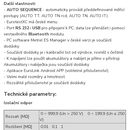
Další vlastnosti
-
AUTO SEQUENCE
- automaticky provádí předdefinované měřicí
postupy (AUTO TT, AUTO TN rcd, AUTO TN, AUTO IT)
- EurotestXC má české menu.
- Port
RS 232
i
USB
pro připojení k PC; data lze přenášet i pomocí
vestavěného
Bluetooth
modulu.
- PC software Metrel ES Manager v české verzi je součástí
dodávky.
- Součástí dodávky je i kalibrační list od výrobce, rovněž v češtině.
- K napájení lze použít akumulátory a nabíjet je přímo v přístroji.
Akumulátory i nabíječka jsou součástí dodávky.
- Aplikace EuroLink Android APP (volitelné příslušenství).
- Velmi malé rozměry a hmotnost.
- Rozsáhlé příslušenství je součástí dodávky.
Technické parametry:
Izolační odpor
0 ÷ 999,9 (Un > 250 V) 0 ÷ 199,9 (Un ≤ 250
Rozsah [MΩ]
V)
Rozlišení [MΩ]
0,01 0,1 1