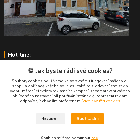
Hot-line:
pilsnet.com
🍪 Jak byste rádi své cookies?
Soubory cookies používáme ke správnému fungování našeho e-
Zákaznická podpora pilsnet.com
shopu a v případě vašeho souhlasu také ke sledování statistik o
+420 604 323 588
webu, měření efektivity reklamních kampaní, zapamatování vašeho
(Po-Pá, 8-16 hod.)
oblíbeného nastavení při používání stránek, či zobrazení reklam
odpovídajících vašim preferencím.
Více k využití cookies
info@pilsnet.com
Souhlasím
Nastavení
Souhlas můžete odmítnout
zde
.