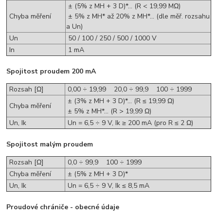
± (5% z MH + 3 D)*... (R < 19,99 MΩ)
Chyba měření
± 5% z MH* až 20% z MH*... (dle měř. rozsahu
a Un)
Un
50 / 100 / 250 / 500 / 1000 V
In
1 mA
Spojitost proudem 200 mA
Rozsah [Ω]
0,00 ÷ 19,99 20,0 ÷ 99,9 100 ÷ 1999
± (3% z MH + 3 D)*... (R ≤ 19,99 Ω)
Chyba měření
± 5% z MH*... (R > 19,99 Ω)
Un, Ik
Un = 6,5 ÷ 9 V, Ik ≥ 200 mA (pro R ≤ 2 Ω)
Spojitost malým proudem
Rozsah [Ω]
0,0 ÷ 99,9 100 ÷ 1999
Chyba měření
± (5% z MH + 3 D)*
Un, Ik
Un = 6,5 ÷ 9 V, Ik ≤ 8,5 mA
Proudové chrániče - obecné údaje