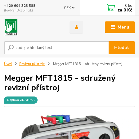
0
ks
+420 604 323 588
CZK
za
0 Kč
(Po-Pá, 8-16 hod.)
Menu
Hledat
Úvod
Revizní přístroje
Megger MFT1815 - sdružený revizní přístroj
Megger MFT1815 - sdružený
revizní přístroj
Doprava ZDARMA