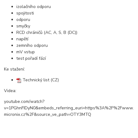
izolačního odporu
spojitosti
odporu
smyčky
RCD chráničů (AC, A, S, B (DC))
napětí
zemního odporu
mV vstup
test pořadí fází
Ke stažení:
Technický list (CZ)
Videa:
youtube.com/watch?
v=1PGhnFIDyN0&embeds_referring_euri=https%3A%2F%2Fwww.
micronix.cz%2F&source_ve_path=OTY3MTQ