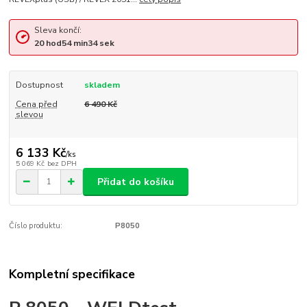
Sleva končí:
20
hod
54
min
34
sek
Dostupnost
skladem
Cena před
6 490 Kč
slevou
6 133 Kč
/
ks
5 069 Kč
bez DPH
Přidat do košíku
Číslo produktu:
P8050
Kompletní specifikace