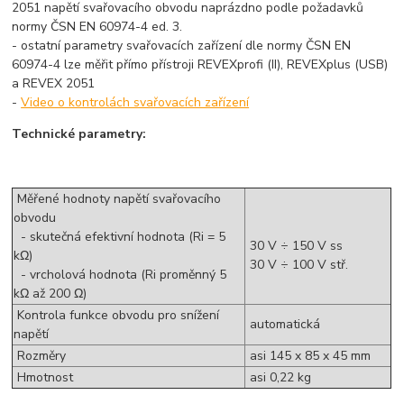
2051 napětí svařovacího obvodu naprázdno podle požadavků
normy ČSN EN 60974-4 ed. 3.
- ostatní parametry svařovacích zařízení dle normy ČSN EN
60974-4 lze měřit přímo přístroji REVEXprofi (II), REVEXplus (USB)
a REVEX 2051
-
Video o kontrolách svařovacích zařízení
Technické parametry:
Měřené hodnoty napětí svařovacího
obvodu
- skutečná efektivní hodnota (Ri = 5
30 V ÷ 150 V ss
kΩ)
30 V ÷ 100 V stř.
- vrcholová hodnota (Ri proměnný 5
kΩ až 200 Ω)
Kontrola funkce obvodu pro snížení
automatická
napětí
Rozměry
asi 145 x 85 x 45 mm
Hmotnost
asi 0,22 kg