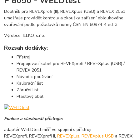
P 8050 - WELDtest
Doplněk pro REVEXprofi (II), REVEXplus (USB) a REVEX 2051
umožňuje provádět kontroly a zkoušky zařízení obloukového
svařování podle požadavků normy ČSN EN 60974-4 ed. 3.
Výrobce: ILLKO, s.r.o.
Rozsah dodávky:
Přístroj
Propojovací kabel pro REVEXprofi / REVEXplus (USB) /
REVEX 2051
Návod k používání
Kalibrační list
Záruční list
Plastový obal
Funkce a vlastnosti přístroje:
adaptér WELDtest měří ve spojení s přístroji
REVEXprofi, REVEXprofi II,
REVEXplus
,
REVEXplus USB
a REVEX