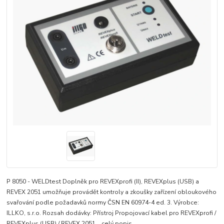
P 8050 - WELDtest Doplněk pro REVEXprofi (II), REVEXplus (USB) a
REVEX 2051 umožňuje provádět kontroly a zkoušky zařízení obloukového
svařování podle požadavků normy ČSN EN 60974-4 ed. 3. Výrobce:
ILLKO, s.r.o. Rozsah dodávky: Přístroj Propojovací kabel pro REVEXprofi /
REVEXplus (USB) / REVEX 2051...
celý popis