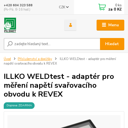
0
ks
+420 604 323 588
CZK
za
0 Kč
(Po-Pá, 8-16 hod.)
Menu
Hledat
Úvod
Příslušenství a doplňky
ILLKO WELDtest - adaptér pro měření
napětí svařovacího obvodu k REVEX
ILLKO WELDtest - adaptér pro
měření napětí svařovacího
obvodu k REVEX
Doprava ZDARMA