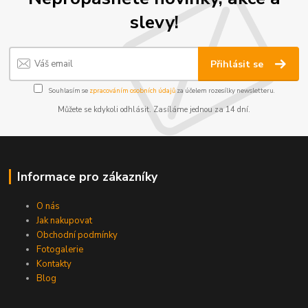
slevy!
Přihlásit se
Souhlasím se
zpracováním osobních údajů
za účelem rozesílky newsletteru.
Můžete se kdykoli odhlásit. Zasíláme jednou za 14 dní.
Informace pro zákazníky
O nás
Jak nakupovat
Obchodní podmínky
Fotogalerie
Kontakty
Blog