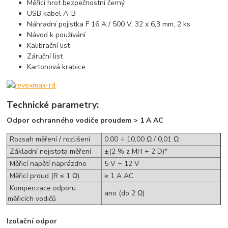
Měřicí hrot bezpečnostní černý
USB kabel A-B
Náhradní pojistka F 16 A / 500 V, 32 x 6,3 mm, 2 ks
Návod k používání
Kalibrační list
Záruční list
Kartonová krabice
Technické parametry:
Odpor ochranného vodiče proudem > 1 A AC
Rozsah měření / rozlišení
0,00 ÷ 10,00 Ω / 0,01 Ω
Základní nejistota měření
±(2 % z MH + 2 D)*
Měřicí napětí naprázdno
5 V ÷ 12 V
Měřicí proud (R ≤ 1 Ω)
≥ 1 A AC
Kompenzace odporu
ano (do 2 Ω)
měřicích vodičů
Izolační odpor