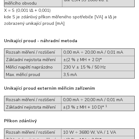
měřicího obvodu
X = S (0,001 IΔ + 0,001)
kde S je zdánlivý příkon měřeného spotřebiče [VA] a IΔ je
zobrazený unikající proud [mA]
Unikající proud - náhradní metoda
Rozsah měření / rozlišení
0,00 mA ÷ 20,00 mA / 0,01 mA
Základní nejistota měření
±(2 % z MH + 2 D)*
Měřicí napětí naprázdno
230 V ± 15 % / 50 Hz
Max. měřicí proud
3,5 mA
Unikající proud externím měřicím zařízením
Rozsah měření / rozlišení
0,00 mA ÷ 20,00 mA / 0,01 mA
1
Základní nejistota měření
±(3 % z MH + 10 D)*
Příkon zdánlivý
Rozsah měření / rozlišení
10 W ÷ 3680 W, VA / 1 VA