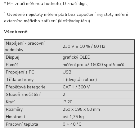
* MH značí měřenou hodnotu, D značí digit,
1
Uvedené nejistoty měření platí bez započtení nejistoty měření
externího měřicího zařízení (kleští/adaptéru)
Všeobecně:
Napájení - pracovní
230 V ± 10 % / 50 Hz
podmínky
Displej
grafický OLED
Paměť
měření pro až 16000 spotřebičů
Propojení s PC
USB
Třída ochrany
II (dvojitá izolace)
Přepěťová kategorie
CAT II / 300 V
Stupeň znečištění
2
Krytí
IP 20
Rozměry
250 x 195 x 50 mm
Hmotnost
asi 1,75 kg
Pracovní teplota
0 ÷ 40 °C