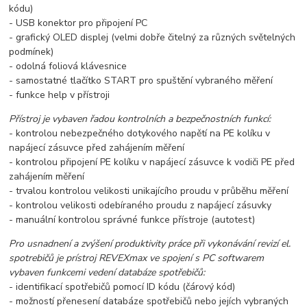
kódu)
- USB konektor pro připojení PC
- grafický OLED displej (velmi dobře čitelný za různých světelných
podmínek)
- odolná foliová klávesnice
- samostatné tlačítko START pro spuštění vybraného měření
- funkce help v přístroji
Přístroj je vybaven řadou kontrolních a bezpečnostních funkcí:
- kontrolou nebezpečného dotykového napětí na PE kolíku v
napájecí zásuvce před zahájením měření
- kontrolou připojení PE kolíku v napájecí zásuvce k vodiči PE před
zahájením měření
- trvalou kontrolou velikosti unikajícího proudu v průběhu měření
- kontrolou velikosti odebíraného proudu z napájecí zásuvky
- manuální kontrolou správné funkce přístroje (autotest)
Pro usnadnení a zvýšení produktivity práce při vykonávání revizí el.
spotrebičů je prístroj REVEXmax ve spojení s PC softwarem
vybaven funkcemi vedení databáze spotřebičů:
- identifikací spotřebičů pomocí ID kódu (čárový kód)
- možností přenesení databáze spotřebičů nebo jejích vybraných