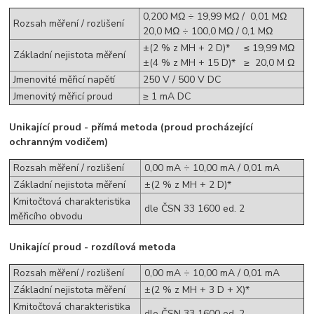
0,200 MΩ ÷ 19,99 MΩ / 0,01 MΩ
Rozsah měření / rozlišení
20,0 MΩ ÷ 100,0 MΩ / 0,1 MΩ
±(2 % z MH + 2 D)* ≤ 19,99 MΩ
Základní nejistota měření
±(4 % z MH + 15 D)* ≥ 20,0 M Ω
Jmenovité měřicí napětí
250 V / 500 V DC
Jmenovitý měřicí proud
≥ 1 mA DC
Unikající proud - přímá metoda (proud procházející
ochranným vodičem)
Rozsah měření / rozlišení
0,00 mA ÷ 10,00 mA / 0,01 mA
Základní nejistota měření
±(2 % z MH + 2 D)*
Kmitočtová charakteristika
dle ČSN 33 1600 ed. 2
měřicího obvodu
Unikající proud - rozdílová metoda
Rozsah měření / rozlišení
0,00 mA ÷ 10,00 mA / 0,01 mA
Základní nejistota měření
±(2 % z MH + 3 D + X)*
Kmitočtová charakteristika
dle ČSN 33 1600 ed. 2