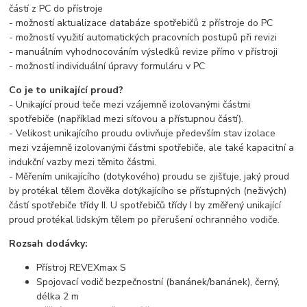
částí z PC do přístroje
- možností aktualizace databáze spotřebičů z přístroje do PC
- možností využití automatických pracovních postupů při revizi
- manuálním vyhodnocováním výsledků revize přímo v přístroji
- možností individuální úpravy formuláru v PC
Co je to unikající proud?
- Unikající proud teče mezi vzájemně izolovanými částmi
spotřebiče (například mezi síťovou a přístupnou částí).
- Velikost unikajícího proudu ovlivňuje především stav izolace
mezi vzájemně izolovanými částmi spotřebiče, ale také kapacitní a
indukční vazby mezi těmito částmi.
- Měřením unikajícího (dotykového) proudu se zjišťuje, jaký proud
by protékal tělem člověka dotýkajícího se přístupných (neživých)
částí spotřebiče třídy II. U spotřebičů třídy I by změřený unikající
proud protékal lidským tělem po přerušení ochranného vodiče.
Rozsah dodávky:
Přístroj
REVEXmax
S
Spojovací vodič bezpečnostní (banánek/banánek), černý,
délka 2 m