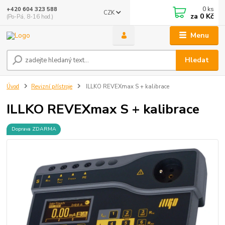
0
ks
+420 604 323 588
CZK
za
0 Kč
(Po-Pá, 8-16 hod.)
Menu
Hledat
Úvod
Revizní přístroje
ILLKO REVEXmax S + kalibrace
ILLKO REVEXmax S + kalibrace
Doprava ZDARMA