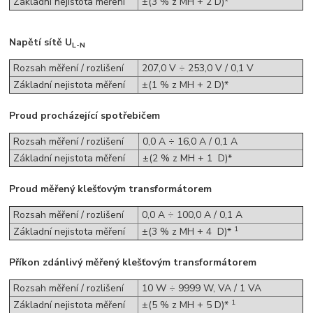
Základní nejistota měření
±(3 % z MH + 2 D)*
Napětí sítě U
L-N
Rozsah měření / rozlišení
207,0 V ÷ 253,0 V / 0,1 V
Základní nejistota měření
±(1 % z MH + 2 D)*
Proud procházející spotřebičem
Rozsah měření / rozlišení
0,0 A ÷ 16,0 A / 0,1 A
Základní nejistota měření
±(2 % z MH + 1 D)*
Proud měřený klešťovým transformátorem
Rozsah měření / rozlišení
0,0 A ÷ 100,0 A / 0,1 A
1
Základní nejistota měření
±(3 % z MH + 4 D)*
Příkon zdánlivý měřený klešťovým transformátorem
Rozsah měření / rozlišení
10 W ÷ 9999 W, VA / 1 VA
1
Základní nejistota měření
±(5 % z MH + 5 D)*