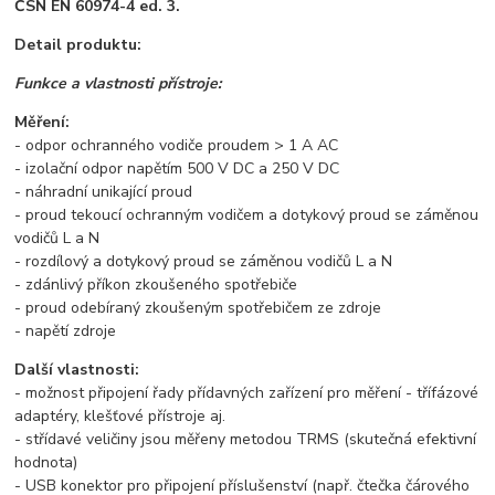
ČSN EN 60974-4 ed. 3.
Detail produktu:
Funkce a vlastnosti přístroje:
Měření:
- odpor ochranného vodiče proudem > 1 A AC
- izolační odpor napětím 500 V DC a 250 V DC
- náhradní unikající proud
- proud tekoucí ochranným vodičem a dotykový proud se záměnou
vodičů L a N
- rozdílový a dotykový proud se záměnou vodičů L a N
- zdánlivý příkon zkoušeného spotřebiče
- proud odebíraný zkoušeným spotřebičem ze zdroje
- napětí zdroje
Další vlastnosti:
- možnost připojení řady přídavných zařízení pro měření - třífázové
adaptéry, klešťové přístroje aj.
- střídavé veličiny jsou měřeny metodou TRMS (skutečná efektivní
hodnota)
- USB konektor pro připojení příslušenství (např. čtečka čárového