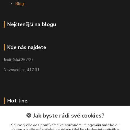
Blog
Nejčtenější na blogu
Kde nás najdete
Jindřišská 267/27
Novosedlice, 417 31
Hot-line:
pilsnet.com
🍪 Jak byste rádi své cookies?
Soubory cookies používáme ke správnému fungování našeho e-
Zákaznická podpora pilsnet.com
shopu a v případě vašeho souhlasu také ke sledování statistik o