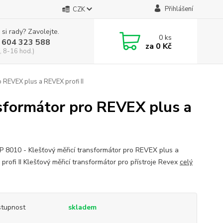
Přihlášení
CZK
 si rady? Zavolejte.
0
ks
 604 323 588
za
0 Kč
, 8-16 hod.)
 REVEX plus a REVEX profi II
nsformátor pro REVEX plus a
IP 8010 - Klešťový měřicí transformátor pro REVEX plus a
profi II Klešťový měřicí transformátor pro přístroje Revex
celý
tupnost
skladem