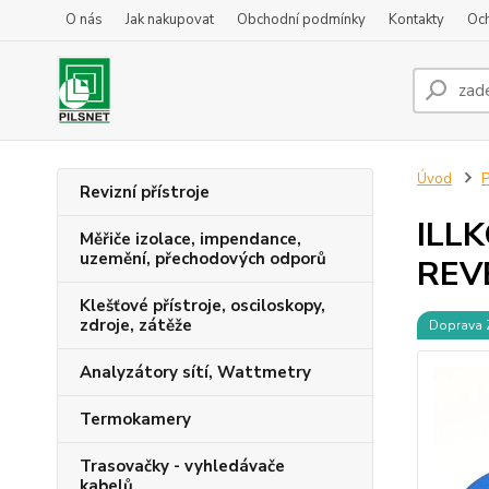
O nás
Jak nakupovat
Obchodní podmínky
Kontakty
Oc
Úvod
P
Revizní přístroje
ILLK
Měřiče izolace, impendance,
uzemění, přechodových odporů
REVE
Klešťové přístroje, osciloskopy,
zdroje, zátěže
Doprava
Analyzátory sítí, Wattmetry
Termokamery
Trasovačky - vyhledávače
kabelů