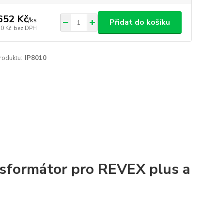
652 Kč
/
ks
Přidat do košíku
50 Kč
bez DPH
roduktu:
IP8010
nsformátor pro REVEX plus a