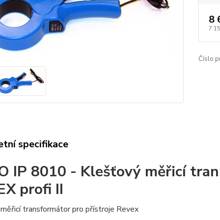
8 
7 1
Číslo p
tní specifikace
O IP 8010 - Klešťový měřicí tra
X profi II
měřicí transformátor pro přístroje Revex