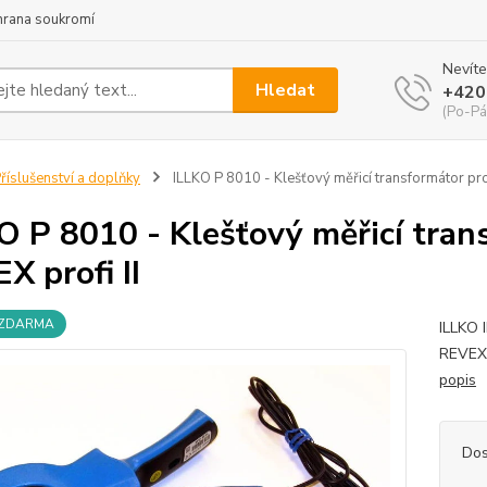
hrana soukromí
Nevíte
Hledat
+420
(Po-Pá
říslušenství a doplňky
ILLKO P 8010 - Klešťový měřicí transformátor pro
O P 8010 - Klešťový měřicí tra
X profi II
 ZDARMA
ILLKO 
REVEX 
popis
Dos