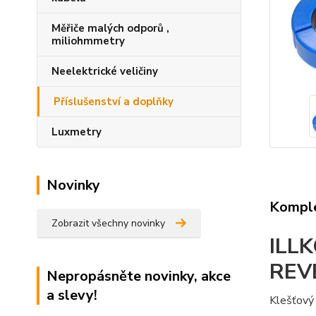
Měřiče malých odporů ,
miliohmmetry
Neelektrické veličiny
Příslušenství a doplňky
Luxmetry
Novinky
Komple
Zobrazit všechny novinky
ILLK
REVE
Nepropásněte novinky, akce
a slevy!
Klešťový 