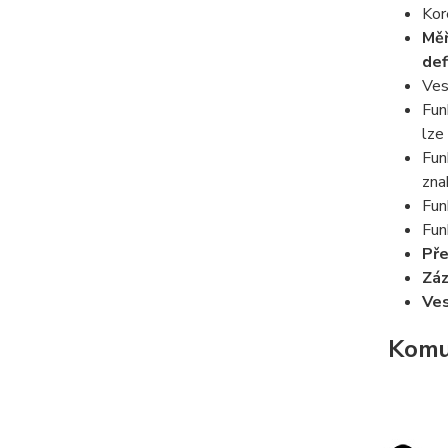
Kor
Měř
def
Ves
Fun
lze
Fu
zna
Fu
Fu
Pře
Zá
Ves
Komun