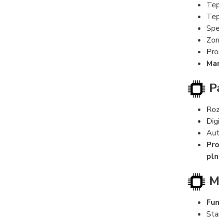
Tep
Tep
Spe
Zor
Pro
Man
Pa
Roz
Dig
Aut
Pro
pln
Mě
Fun
Sta