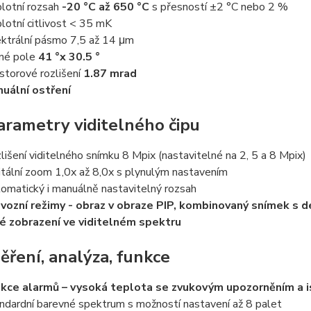
lotní rozsah
-20 °C až 650 °C
s přesností ±2 °C nebo 2 %
lotní citlivost < 35 mK
ktrální pásmo 7,5 až 14 μm
né pole
41 °x 30.5 °
storové rozlišení
1.87 mrad
uální ostření
rametry viditelného čipu
lišení viditelného snímku 8 Mpix (nastavitelné na 2, 5 a 8 Mpix)
itální zoom 1,0x až 8,0x s plynulým nastavením
omatický i manuálně nastavitelný rozsah
vozní režimy - obraz v obraze PIP, kombinovaný snímek s de
é zobrazení ve viditelném spektru
ření, analýza, funkce
kce alarmů – vysoká teplota se zvukovým upozorněním a 
ndardní barevné spektrum s možností nastavení až 8 palet