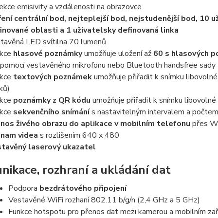
ekce emisivity a vzdálenosti na obrazovce
ení centrální bod, nejteplejší bod, nejstudenější bod, 10 
inované oblasti a 1
uživatelsky definovaná linka
tavěná LED svítilna 70 lumenů
kce
hlasové poznámky
umožňuje uložení až
60 s hlasových 
 pomocí vestavěného mikrofonu nebo Bluetooth handsfree sady
nkce
textových poznámek
umožňuje přiřadit k snímku libovolné
ků)
nkce
poznámky z QR kódu
umožňuje přiřadit k snímku libovoln
nkce
sekvenčního snímání
s nastavitelným intervalem a počte
nos živého obrazu do aplikace v mobilním telefonu
přes Wi
znam videa
s rozlišením 640 x 480
tavěný laserový ukazatel
ikace, rozhraní a ukládání dat
Podpora
bezdrátového připojení
Vestavěné WiFi rozhaní 802.11 b/g/n (2,4 GHz a 5 GHz)
Funkce hotspotu pro přenos dat mezi kamerou a mobilním za