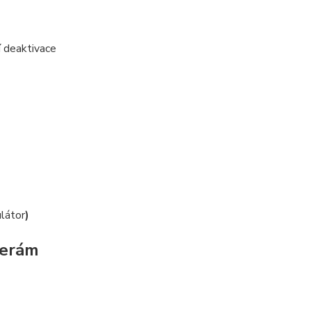
 deaktivace
látor
)
merám