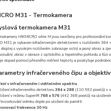
ICRO M31 - Termokamera
yslová termokamera M31
rmokamery HIKMICRO série M jsou navrženy pro profesionální ko
 M31 je vybaven infračerveným detektorem s rozlišením 384 × 2
displej s vysokým rozlišením zobrazuje ostrý a jasný obraz a zjed
 vizuální, obraz v obraze z optického a tepelného pohledu a fúzi 
uje dopad pomocí přesného měření teploty a poskytuje podrobnou
rametry infračerveného čipu a objekti
ení v infračerveném i viditelném spektru
lišení infračerveného detektoru
384 x 288
(110 592 pixelů) s v
lišení v režimu SuperIR
768 x 576
(442 368 pixelů) na uložené
řevzorkování snímku dojde po uložení do paměti
ovovací frekvence 30 Hz