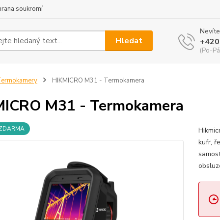
hrana soukromí
Nevíte
Hledat
+420
(Po-Pá
Termokamery
HIKMICRO M31 - Termokamera
MICRO M31 - Termokamera
 ZDARMA
Hikmic
kufr, ř
samost
obslu