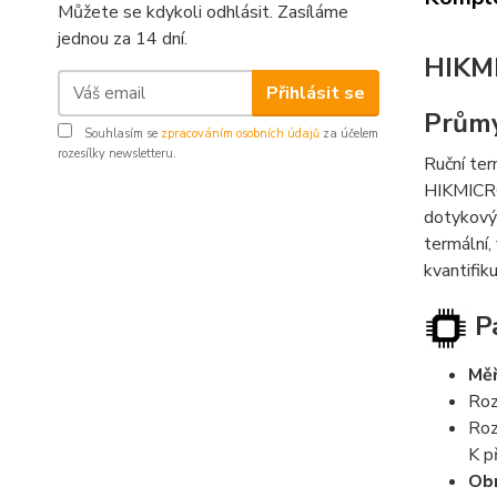
Můžete se kdykoli odhlásit. Zasíláme
jednou za 14 dní.
HIKM
Přihlásit se
Prům
Souhlasím se
zpracováním osobních údajů
za účelem
rozesílky newsletteru.
Ruční te
HIKMICRO
dotykový 
termální,
kvantifik
Pa
Měř
Roz
Roz
K p
Obn