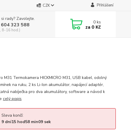
Přihlášení
CZK
 si rady? Zavolejte.
0
ks
 604 323 588
za
0 Kč
, 8-16 hod.)
ro M31 Termokamera HICKMICRO M31, USB kabel, odolný
emínek na ruku, 2 ks Li-Ion akumulátor, napájecí adaptér,
atná nabíječka pro dva akumulátory, software a návod k
ze
celý popis
Sleva končí:
9
dní
15
hod
58
min
08
sek