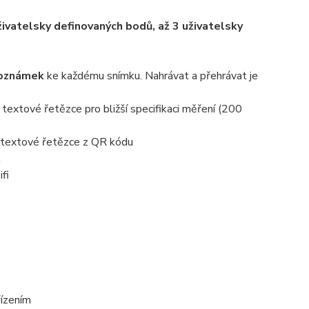
uživatelsky definovaných bodů, až 3
uživatelsky
poznámek
ke každému snímku. Nahrávat a přehrávat je
 textové řetězce pro bližší specifikaci měření (200
é textové řetězce z QR kódu
m
fi
řízením