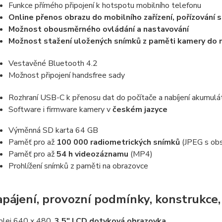
Funkce přímého připojení k hotspotu mobilního telefonu
Online přenos obrazu do mobilního zařízení, pořízování s
Možnost obousměrného ovládání a nastavování
Možnost stažení uložených snímků z paměti kamery do m
Vestavěné Bluetooth 4.2
Možnost připojení handsfree sady
Rozhraní USB-C k přenosu dat do počítače a nabíjení akumuláto
Software i firmware kamery v
českém jazyce
Výměnná SD karta 64 GB
Paměť pro až
100 000 radiometrických snímků
(JPEG s obs
Paměť pro až
54 h videozáznamu
(MP4)
Prohlížení snímků z paměti na obrazovce
pájení, provozní podmínky, konstrukce,
plej 640 x 480,
3,5" LCD dotyková obrazovka