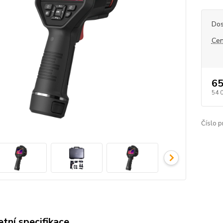
Dos
Cen
65
54 
Číslo p
tní specifikace