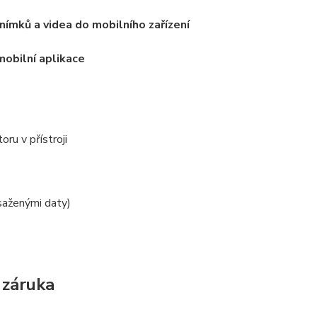
nímků a videa do mobilního zařízení
obilní aplikace
ru v přístroji
aženými daty)
 záruka