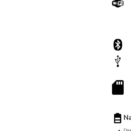
Na
Dis