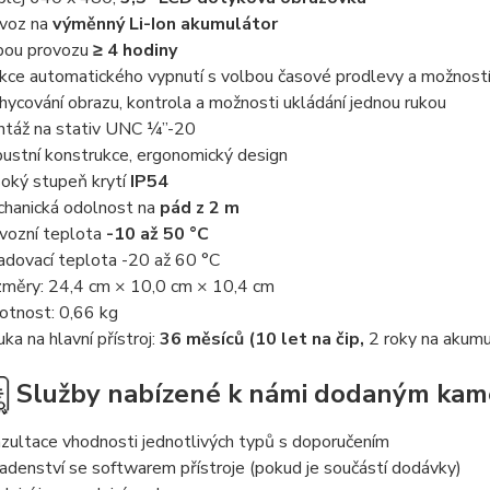
voz na
výměnný Li-Ion akumulátor
ou provozu
≥ 4 hodiny
kce automatického vypnutí s volbou časové prodlevy a možností
hycování obrazu, kontrola a možnosti ukládání jednou rukou
táž na stativ UNC ¼”-20
ustní konstrukce, ergonomický design
oký stupeň krytí
IP54
hanická odolnost na
pád z 2 m
vozní teplota
-10 až 50 °C
adovací teplota -20 až 60 °C
měry: 24,4 cm × 10,0 cm × 10,4 cm
tnost: 0,66 kg
uka na hlavní přístroj:
36 měsíců (10 let na čip,
2 roky na akumu
Služby nabízené k námi dodaným ka
zultace vhodnosti jednotlivých typů s doporučením
adenství se softwarem přístroje (pokud je součástí dodávky)