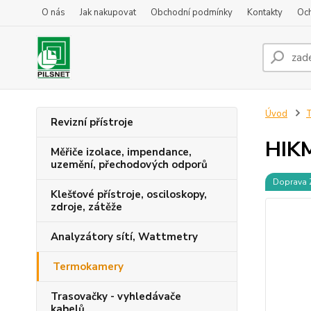
O nás
Jak nakupovat
Obchodní podmínky
Kontakty
Oc
Úvod
Revizní přístroje
HIK
Měřiče izolace, impendance,
uzemění, přechodových odporů
Doprava
Klešťové přístroje, osciloskopy,
zdroje, zátěže
Analyzátory sítí, Wattmetry
Termokamery
Trasovačky - vyhledávače
kabelů