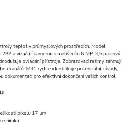
ntroly teplot v průmyslových prostředích. Model
88 a vizuální kamerou s rozlišením 8 MP. 3,5 palcový
nodušuje ovládání přístroje. Zobrazovací režimy zahrnují
obou kanálů. M31 rychle identifikuje potenciální závady,
 dokumentaci pro efektivní dokončení vašich kontrol.
vu
elikostí pixelu 17 μm
m snímku