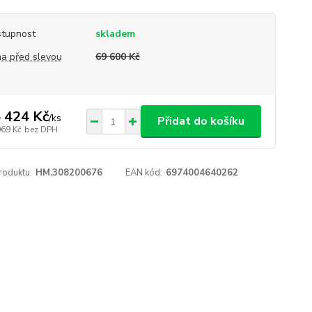
tupnost
skladem
a před slevou
69 600 Kč
 424 Kč
/
ks
Přidat do košíku
069 Kč
bez DPH
roduktu:
HM.308200676
EAN kód:
6974004640262