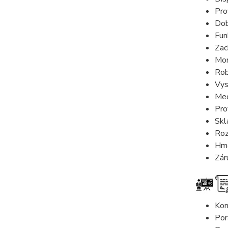
Pro
Dob
Fun
Zac
Mon
Rob
Vys
Mec
Pro
Skl
Roz
Hmo
Zár
Kon
Por