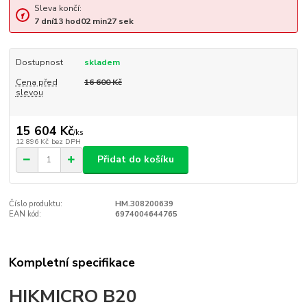
Sleva končí:
7
dní
13
hod
02
min
27
sek
Dostupnost
skladem
Cena před
16 600 Kč
slevou
15 604 Kč
/
ks
12 896 Kč
bez DPH
Přidat do košíku
Číslo produktu:
HM.308200639
EAN kód:
6974004644765
Kompletní specifikace
HIKMICRO B20