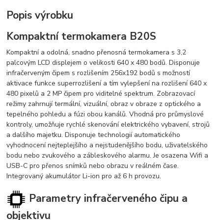
Popis výrobku
Kompaktní termokamera B20S
Kompaktní a odolná, snadno přenosná termokamera s 3,2
palcovým LCD displejem o velikosti 640 x 480 bodů. Disponuje
infračerveným čipem s rozlišením 256x192 bodů s možností
aktivace funkce superrozlišení a tím vylepšení na rozlišení 640 x
480 pixelů a 2 MP čipem pro viditelné spektrum. Zobrazovací
režimy zahrnují termální, vizuální, obraz v obraze z optického a
tepelného pohledu a fúzi obou kanálů. Vhodná pro průmyslové
kontroly, umožňuje rychlé skenování elektrického vybavení, strojů
a dalšího majetku. Disponuje technologií automatického
vyhodnocení nejteplejšího a nejstudenějšího bodu, uživatelského
bodu nebo zvukového a zábleskového alarmu. Je osazena Wifi a
USB-C pro přenos snímků nebo obrazu v reálném čase.
Integrovaný akumulátor Li-ion pro až 6 h provozu.
Parametry infračerveného čipu a
objektivu