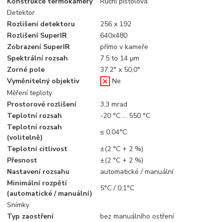
Konstrukce termokamery
Ruční pistolová
Detektor
Rozlišení detektoru
256 x 192
Rozlišení SuperIR
640x480
Zobrazení SuperIR
přímo v kameře
Spektrální rozsah
7.5 to 14 μm
Zorné pole
37,2° x 50,0°
Vyměnitelný objektiv
Ne
Měření teploty
Prostorové rozlišení
3,3 mrad
Teplotní rozsah
-20 °C … 550 °C
Teplotní rozsah
≤ 0,04°C
(volitelně)
Teplotní citlivost
±(2 °C + 2 %)
Přesnost
±(2 °C + 2 %)
Nastavení rozsahu
automatické / manuální
Minimální rozpětí
5°C / 0,1°C
(automatické / manuální)
Snímky
Typ zaostření
bez manuálního ostření