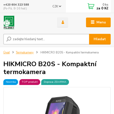
0
ks
+420 604 323 588
CZK
za
0 Kč
(Po-Pá, 8-16 hod.)
Menu
Hledat
Úvod
Termokamery
HIKMICRO B20S - Kompaktní termokamera
HIKMICRO B20S - Kompaktní
termokamera
Novinka
TOP produkt
Doprava ZDARMA