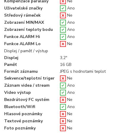
Kompenzace paralaxy
Ne
Uživatelské značky
Ano
Středový rámeček
Ne
Zobrazení MIN/MAX
Ano
Zobrazení teploty bodu
Ano
Funkce ALARM Hi
Ano
Funkce ALARM Lo
Ne
Displej / paměť / výstup
Displej
3,2"
Paměť
16 GB
Formát záznamu
JPEG s hodnotami teplot
Sekvence/teplotní triger
Ne
Záznam videa / stream
Ano
Video výstup
Ano
Bezdrátový FC systém
Ne
Bluetooth/Wifi
Ano
Hlasové poznámky
Ne
Textové poznámky
Ne
Foto poznámky
Ne