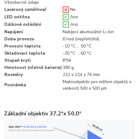
Všeobecné údaje
Laserový zaměřovač
Ne
LED svítilna
Ano
Dálkové ovládání
Ano
Napájení
Nabíjecí akumulátor Li-Ion
Doba provozu
6 hod (nepřetržitá)
Provozní teplota
-10 °C … 50 °C
Skladovací teplota
-20 °C … 60 °C
Stupeň krytí
IP54
Hmotnost (včetně baterie)
380 g
Rozměry
222 x 124 x 74 mm
Makroobjektiv pro měření objektů o
Poznámka
velikosti 500 x 500 μm
Základní objektiv 37,2°x 50,0°