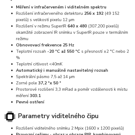
Měření v infračerveném i viditelném spektru
Rozlišení infračerveného detektoru
256 x 192
(49 152
pixelů) s velikostí pixelu 12 μm
Rozlišení v režimu SuperIR
640 x 480
(307,200 pixelů)
okamžité zobrazení IR snímku v SuperIR pouze v termálním
režimu
Obnovovací frekvence 25 Hz
Teplotní rozsah
-20 °C až 550 °C
s přesností ±2 °C nebo 2
%
Teplotní citlivost <40mK
Automatický i manuálně nastavitelný rozsah
Spektrální pásmo 7,5 až 14 μm
Zorné pole
37,2 °x 50 °
Prostorové rozlišení 3,3 mRad a poměr vzdálenosti k místu
měření
303:1
Pevné ostření
Parametry viditelného čipu
Rozlišení viditelného snímku 2 Mpix (1600 x 1200 pixelů)
Provozní režimy - obraz v obraze PIP, kombinovaný