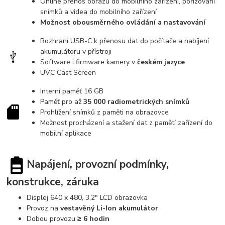
Online přenos obrazu do mobilního zařízení, pořízování
snímků a videa do mobilního zařízení
Možnost obousměrného ovládání a nastavování
Rozhraní USB-C k přenosu dat do počítače a nabíjení
akumulátoru v přístroji
Software i firmware kamery v
českém jazyce
UVC Cast Screen
Interní paměť 16 GB
Paměť pro až
35 000 radiometrických snímků
Prohlížení snímků z paměti na obrazovce
Možnost procházení a stažení dat z pamětí zařízení do
mobilní aplikace
Napájení, provozní podmínky,
konstrukce, záruka
Displej 640 x 480, 3,2" LCD obrazovka
Provoz na
vestavěný Li-Ion akumulátor
Dobou provozu
≥ 6 hodin