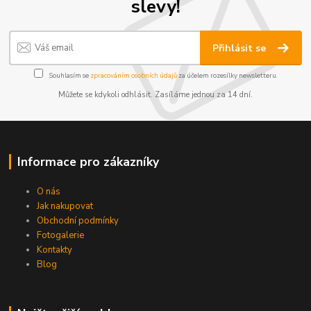
slevy!
Přihlásit se
Souhlasím se
zpracováním osobních údajů
za účelem rozesílky newsletteru.
Můžete se kdykoli odhlásit. Zasíláme jednou za 14 dní.
Informace pro zákazníky
O nás
Jak nakupovat
Obchodní podmínky
Fotogalerie
Kontakty
Blog