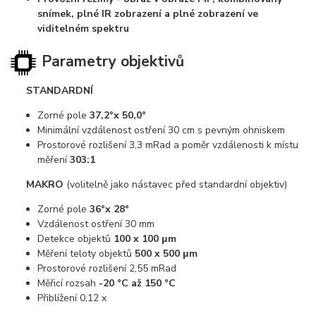
snímek, plné IR zobrazení a plné zobrazení ve
viditelném spektru
Parametry objektivů
STANDARDNÍ
Zorné pole
37,2°x 50,0°
Minimální vzdálenost ostření 30 cm s pevným ohniskem
Prostorové rozlišení 3,3 mRad a poměr vzdálenosti k místu
měření
303:1
MAKRO
(volitelně jako nástavec před standardní objektiv)
Zorné pole
36°x 28°
Vzdálenost ostření 30 mm
Detekce objektů
100 x 100 μm
Měření teloty objektů
500 x 500 μm
Prostorové rozlišení 2,55 mRad
Měřicí rozsah
-20 °C až 150 °C
Přiblížení 0,12 x