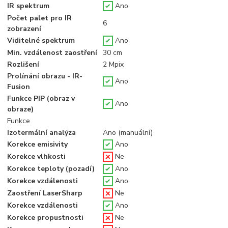
IR spektrum
Ano
Počet palet pro IR
6
zobrazení
Viditelné spektrum
Ano
Min. vzdálenost zaostření
30 cm
Rozlišení
2 Mpix
Prolínání obrazu - IR-
Ano
Fusion
Funkce PIP (obraz v
Ano
obraze)
Funkce
Izotermální analýza
Ano (manuální)
Korekce emisivity
Ano
Korekce vlhkosti
Ne
Korekce teploty (pozadí)
Ano
Korekce vzdálenosti
Ano
Zaostření LaserSharp
Ne
Korekce vzdálenosti
Ano
Korekce propustnosti
Ne